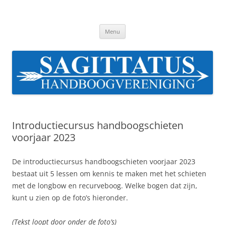
Ga
naar
Sagittatus.nl
de
Handboogvereniging te Leiden
inhoud
Menu
Introductiecursus handboogschieten
voorjaar 2023
De introductiecursus handboogschieten voorjaar 2023
bestaat uit 5 lessen om kennis te maken met het schieten
met de longbow en recurveboog. Welke bogen dat zijn,
kunt u zien op de foto’s hieronder.
(Tekst loopt door onder de foto’s)